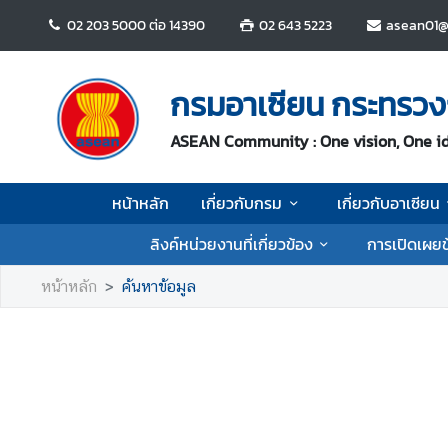
02 203 5000 ต่อ 14390
02 643 5223
asean01@
ห
น้
กรมอาเซียน กระทรวง
า
ห
ASEAN Community : One vision, One i
ลั
ก
หน้าหลัก
เกี่ยวกับกรม
เกี่ยวกับอาเซียน
เ
ลิงค์หน่วยงานที่เกี่ยวข้อง
การเปิดเผยข
กี่
ย
หน้าหลัก
ค้นหาข้อมูล
ว
กั
บ
ก
ร
ม