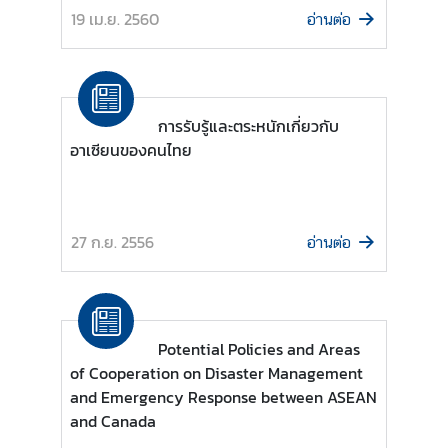
สั
19 เม.ย. 2560
อ่านต่อ
ม
พั
น
ธ์
การรับรู้และตระหนักเกี่ยวกับ
กั
อาเซียนของคนไทย
บ
ภ
า
ย
27 ก.ย. 2556
อ่านต่อ
น
อ
ก
Potential Policies and Areas
ข่
of Cooperation on Disaster Management
า
and Emergency Response between ASEAN
ว
and Canada
ส