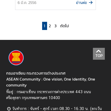
6 มี.ค. 2556
ๆ
อ่านต่อ
ลิ
ง
1
2
3
ถัดไป
ค์
ห
น่
ว
ย
TOP
ง
า
น
กรมอาเซียน กระทรวงการต่างประเทศ
ที่
ASEAN Community : One vision, One identity, One
เ
community
กี่
ที่อยู่ : กรมอาเซียน กระทรวงการต่างประเทศ 443 ถนน
ย
ศรีอยุธยา กรุงเทพมหานคร 10400
ว
ข้
วันทำการ : จันทร์ - ศุกร์ เวลา 08.30 - 16.30 น. (ยกเว้น