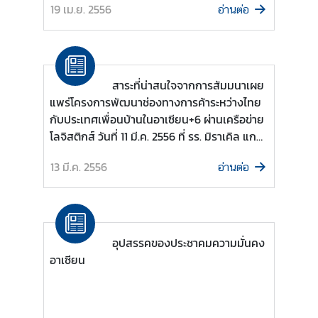
า
19 เม.ย. 2556
อ่านต่อ
สั
ม
พั
น
สาระที่น่าสนใจจากการสัมมนาเผย
ธ์
แพร่โครงการพัฒนาช่องทางการค้าระหว่างไทย
กับประเทศเพื่อนบ้านในอาเซียน+6 ผ่านเครือข่าย
โลจิสติกส์ วันที่ 11 มี.ค. 2556 ที่ รร. มิราเคิล แก
ป
รนด์ คอนเวนชั่น
ร
13 มี.ค. 2556
อ่านต่อ
ะ
ก
า
ศ
แ
อุปสรรคของประชาคมความมั่นคง
ล
อาเซียน
ะ
อื่
น