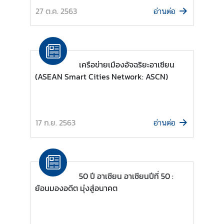
27 ต.ค. 2563
อ่านต่อ
เ
กี่
ย
ว
เครือข่ายเมืองอัจฉริยะอาเซียน
กั
(ASEAN Smart Cities Network: ASCN)
บ
อ
า
เ
17 ก.ย. 2563
อ่านต่อ
ซี
ย
น
50 ปี อาเซียน อาเซียนปีที่ 50 :
ค
ย้อนมองอดีต มุ่งสู่อนาคต
ว
า
ม