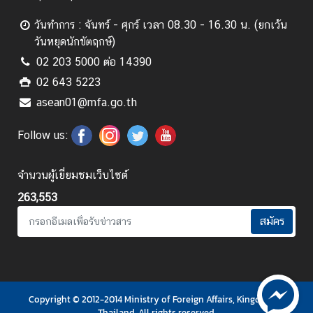
สั
ม
วันทำการ : จันทร์ - ศุกร์ เวลา 08.30 - 16.30 น. (ยกเว้น
พั
วันหยุดนักขัตฤกษ์)
น
02 203 5000 ต่อ 14390
ธ์
02 643 5223
กั
asean01@mfa.go.th
บ
ภ
Follow us:
า
ย
น
จำนวนผู้เยี่ยมชมเว็บไซต์
อ
263,553
ก
สมัคร
ข่
า
ว
Copyright © 2012-2014 Ministry of Foreign Affairs, Kingdom of
ส
Thailand. All rights reserved.