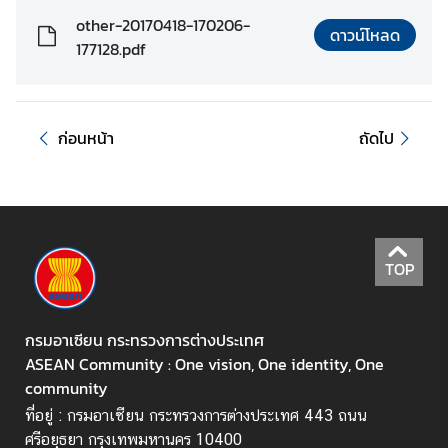
other-20170418-170206-
ดาวน์โหลด
เ
177128.pdf
กี่
ย
ว
กั
ก่อนหน้า
ถัดไป
บ
อ
า
เ
ซี
TOP
ย
น
กรมอาเซียน กระทรวงการต่างประเทศ
ASEAN Community : One vision, One identity, One
ค
community
ว
า
ที่อยู่ : กรมอาเซียน กระทรวงการต่างประเทศ 443 ถนน
ม
ศรีอยุธยา กรุงเทพมหานคร 10400