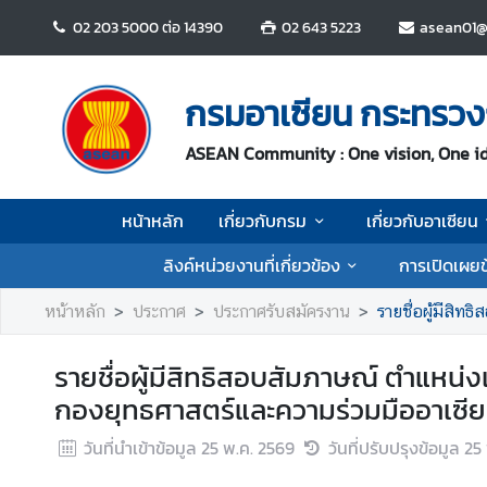
02 203 5000 ต่อ 14390
02 643 5223
asean01@
ห
น้
กรมอาเซียน กระทรวง
า
ห
ASEAN Community : One vision, One i
ลั
ก
หน้าหลัก
เกี่ยวกับกรม
เกี่ยวกับอาเซียน
เ
ลิงค์หน่วยงานที่เกี่ยวข้อง
การเปิดเผยข
กี่
ย
หน้าหลัก
ประกาศ
ประกาศรับสมัครงาน
รายชื่อผู้มีสิทธ
ว
กั
รายชื่อผู้มีสิทธิสอบสัมภาษณ์ ตำแหน่ง
บ
กองยุทธศาสตร์และความร่วมมืออาเซี
ก
ร
วันที่นำเข้าข้อมูล
25 พ.ค. 2569
วันที่ปรับปรุงข้อมูล
25
ม