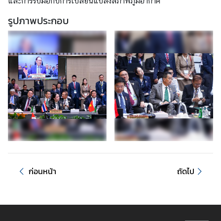
และการรับมือกับการเปลี่ยนแปลงสภาพภูมิอากาศ
สั
ม
รูปภาพประกอบ
พั
น
ธ์
กั
บ
ภ
า
ย
น
อ
ก
ก่อนหน้า
ถัดไป
ข่
า
ว
ส