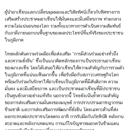
เ
ผู้นำอาเซียนแลกเปลี่ยนมุมมองและวิสัยทัศน์เกี่ยวกับทิศทางการ
กี่
เสริมสร้างประชาคมอาเซียนให้มั่นคงและมีเสถียรภาพ ท่ามกลาง
ย
ความไม่แน่นอนของโลก รวมทั้งแนวทางการดำเนินความสัมพันธ์
ว
กับภาคีภายนอกบนพื้นฐานของผลประโยชน์ที่แท้จริงของประชาชน
กั
ในภูมิภาค
บ
อ
ไทยผลักดันความร่วมมือเพื่อส่งเสริม “การมีส่วนร่วมอย่างทั่วถึง
า
และความยั่งยืน” ซึ่งเป็นแนวคิดหลักของการเป็นประธานอาเซียน
เ
ของมาเลเซีย โดยได้เสนอให้อาเซียนให้ความสำคัญกับการรวมตัว
ซี
ในภูมิภาคที่แน่นแฟ้นมากขึ้น เพื่อรับมือกับสภาวะเศรษฐกิจโลก
ย
พร้อมกับร่วมกันรักษาให้อาเซียนเป็นภูมิภาคที่มีสันติภาพ ความ
น
มั่นคง และมีเสถียรภาพ และเป็นประชาคมอาเซียนที่มีประชาชน
เป็นศูนย์กลางอย่างแท้จริง นอกจากนี้ ไทยยังเน้นย้ำความสำคัญ
ของการส่งเสริมความมั่นคงของมนุษย์ การปราบปรามอาชญากรรม
ค
ข้ามชาติ และการส่งเสริมการพัฒนาที่ยั่งยืน โดยเฉพาะด้านที่ส่ง
ว
ผลกระทบต่อประชาชนโดยตรง อาทิ การรับมือกับภัยพิบัติ พลังงาน
า
สะอาดและพลังงานทดแทน การแก้ไขปัญหาหมอกควันข้ามแดน
ม