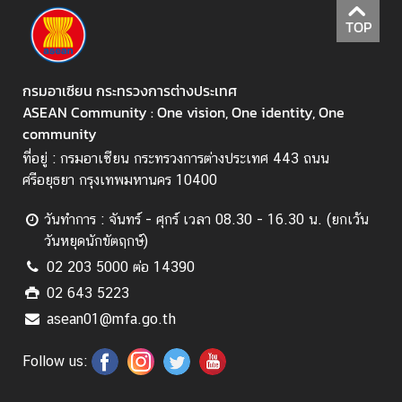
า
TOP
ร
แ
ล
กรมอาเซียน กระทรวงการต่างประเทศ
ะ
ASEAN Community : One vision, One identity, One
กิ
community
จ
ที่อยู่ : กรมอาเซียน กระทรวงการต่างประเทศ 443 ถนน
ก
ศรีอยุธยา กรุงเทพมหานคร 10400
ร
ร
วันทำการ : จันทร์ - ศุกร์ เวลา 08.30 - 16.30 น. (ยกเว้น
ม
วันหยุดนักขัตฤกษ์)
02 203 5000 ต่อ 14390
สื่
02 643 5223
อ
asean01@mfa.go.th
ป
ร
Follow us:
ะ
ช