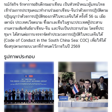
รณ์กัยกิจ รักษาการอธิบดีกรมอาเซียน เป็นหัวหน้าคณะผู้แทนไทย
เ
เข้าร่วมการประชุมคณะทำงานร่วมอาเซียน-จีนว่าด้วยการปฏิบัติตาม
กี่
ปฏิญญาว่าด้วยการปฏิบัติของภาคีในทะเลจีนใต้ ครั้งที่ 56 ณ เมือ
ย
งดานัง ประเทศเวียดนาม ซึ่งมาเลเซียในฐานะประเทศผู้ประสาน
ว
งานความสัมพันธ์อาเซียน-จีน และจีนเป็นประธานร่วม โดยที่ประ
กั
ชุมฯ ได้สานต่อการเจรจาจัดทำประมวลการปฏิบัติในทะเลจีนใต้
บ
(Code of Conduct in the South China Sea: COC) เพื่อให้ได้
อ
ข้อสรุปตามกรอบเวลาที่กำหนดไว้ภายในปี 2569
า
รูปภาพประกอบ
เ
ซี
ย
น
ค
ว
า
ม