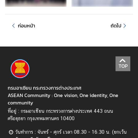
สั
ม
พั
ก่อนหน้า
ถัดไป
น
ธ์
กั
บ
ภ
า
TOP
ย
น
อ
กรมอาเซียน กระทรวงการต่างประเทศ
ก
ASEAN Community : One vision, One identity, One
community
ที่อยู่ : กรมอาเซียน กระทรวงการต่างประเทศ 443 ถนน
ข่
ศรีอยุธยา กรุงเทพมหานคร 10400
า
ว
วันทำการ : จันทร์ - ศุกร์ เวลา 08.30 - 16.30 น. (ยกเว้น
ส